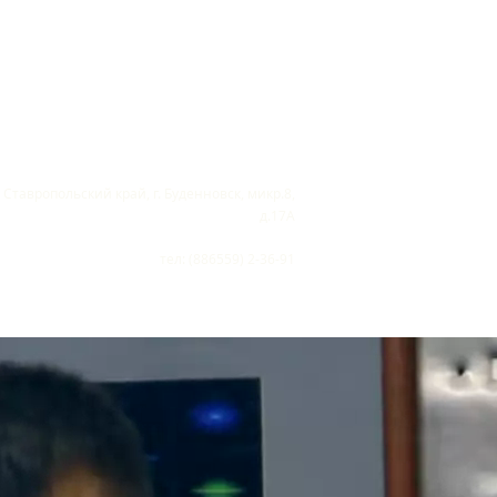
край, г. Буденновск, микр.8,
д.17А
тел: (886559) 2-36-91