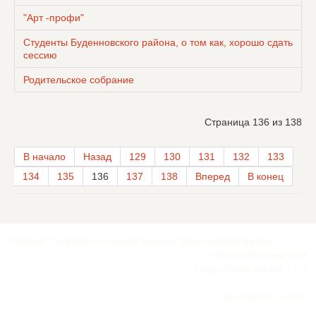
"Арт -профи"
Студенты Буденновского района, о том как, хорошо сдать
сессию
Родительское собрание
Страница 136 из 138
В начало
Назад
129
130
131
132
133
134
135
136
137
138
Вперед
В конец
Колледж "Современная школа бизнеса" Буденновский филиал
г. Ставропольский край,
г. Буденновск, микр.8, д.17А
тел: (886559) 2-36-91