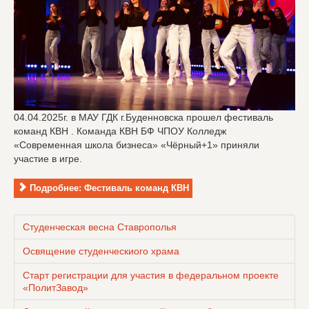
04.04.2025г. в МАУ ГДК г.Буденновска прошел фестиваль
команд КВН . Команда КВН БФ ЧПОУ Колледж
«Современная школа бизнеса» «Чёрный+1» приняли
участие в игре.
Подробнее: Фестиваль команд КВН
Студенческая весна Ставрополья
Освящение студенческиого храма
Старт регистрации для участия в федеральном проекте
«ПолитЗавод»